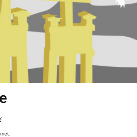
ne
์
amet.